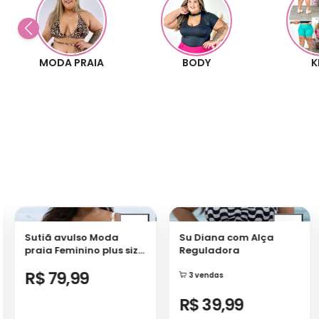
A PRAIA
BODY
KITS
Sutiã avulso Moda
Su Diana com Alça
praia Feminino plus size
Reguladora
sustentação alça
R$ 79,99
regulável e fechamento
3 vendas
traseiro Diana
R$ 39,99
Formas de pagamento
Formas de pagamento
Comprar