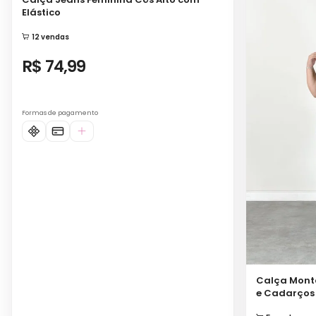
R$ 74,99
Formas de pagamento
Calça Monta
e Cadarços 
5 vendas
R$ 62,9