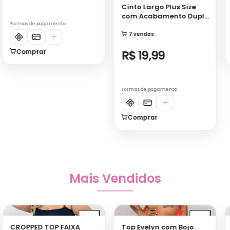
7 vendas
Comprar
R$ 19,99
Formas de pagamento
Comprar
Mais Vendidos
Top Evelyn com Bojo
Short Saia Jeans Plus
Size com Cinto
82 vendas
80 vendas