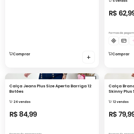
Formas de paga
Comprar
Comprar
+
Calça Jeans Plus Size Aperta Barriga 12
Calça Bran
Botões
Skinny Plus 
24 vendas
12 vendas
R$ 84,99
R$ 79,9
Formas de pagamento
Formas de paga