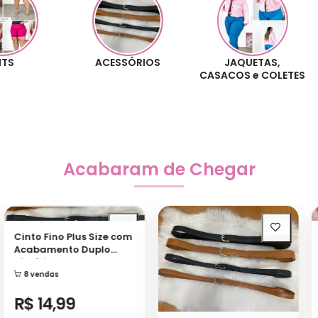
ACESSÓRIOS
JAQUETAS,
SHORTS, 
CASACOS e COLETES
e SHORT
Acabaram de Chegar
De
Cinto Fino Plus Size com
Ma
Acabamento Duplo
El
Sintético
8 vendas
R$ 14,99
R
Cinto Largo Plus Size
com Acabamento Duplo
Formas de pagamento
Sintético
For