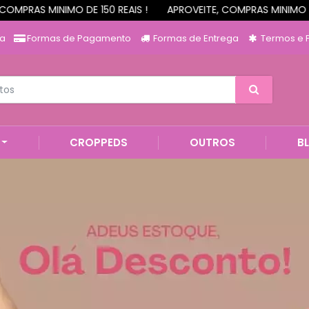
O DE 150 REAIS !
APROVEITE, COMPRAS MINIMO DE 150 REAIS !
ja
Formas de Pagamento
Formas de Entrega
Termos e P
CROPPEDS
OUTROS
B