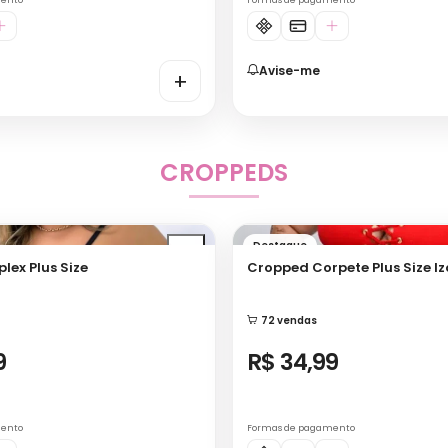
Avise-me
+
CROPPEDS
Destaque
ped Suplex Plus Size
Cropped Corpete Plus Size Iz
72 vendas
9
R$ 34,99
mento
Formas de pagamento
Comprar
+