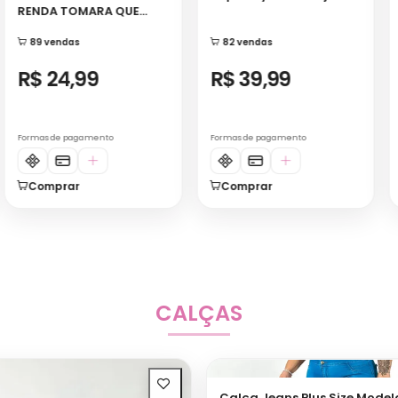
R$ 39,99
R$ 66,66
Formas de pagamento
Formas de pagamento
Comprar
Comprar
CALÇAS
Calça Jeans Plus Size Mode
Desfiado com Stretch
17 vendas