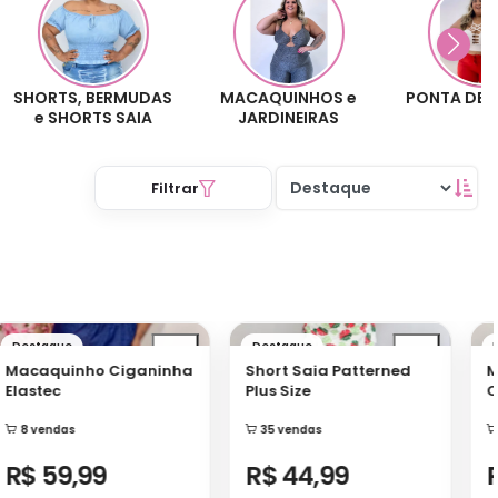
BERMUDAS
MACAQUINHOS e
PONTA DE ESTOQUE
S SAIA
JARDINEIRAS
Filtrar
staque
Destaque
Dest
caquinho Ciganinha
Short Saia Patterned
Maca
astec
Plus Size
Ciga
8 vendas
35 vendas
2 v
$ 59,99
R$ 44,99
R$ 
mas de pagamento
Formas de pagamento
Formas