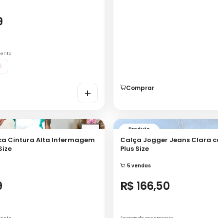
mento
Comprar
+
Produto
indisponível
ca Cintura Alta Infermagem
Calça Jogger Jeans Clara c
Size
Plus Size
5 vendas
9
R$ 166,50
mento
Formas de pagamento