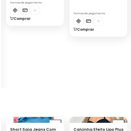
Comprar
Calcinha Efeito Lipo Plus
CROPPED TOP FAIXA
Size
RENDA TOMARA QUE
CAIA FEMININO PLUS SIZE
91 vendas
89 vendas